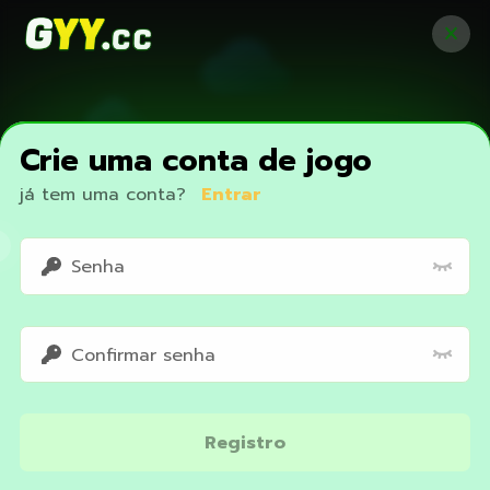
Crie uma conta de jogo
já tem uma conta?
Entrar
Access restricted
Registro
Your IP address is not within the scope of our